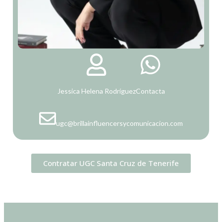
Jessica Helena Rodríguez
Contacta
ugc@brillainfluencersycomunicacion.com
Contratar UGC Santa Cruz de Tenerife