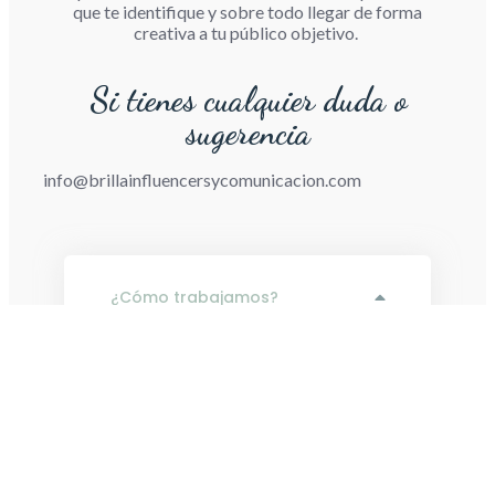
que te identifique y sobre todo llegar de forma
creativa a tu público objetivo.
Si tienes cualquier duda o
sugerencia
info@brillainfluencersycomunicacion.com
¿Cómo trabajamos?
Transformamos tu visión en resultados
impactantes: Colaboramos de la mano
contigo, creamos experiencias centradas
en el usuario, y ajustamos estrategias de
marketing de manera adaptativa.
Valoramos la transparencia y