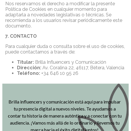
Nos reservamos el derecho a modificar la presente
Política de Cookies en cualquier momento para
adaptarla a novedades legislativas o técnicas. Se
recomienda a los usuarios revisar periódicamente este
documento.
7. CONTACTO
Para cualquier duda o consulta sobre el uso de cookies,
puede contactarnos a través de:
Titular:
Brilla Influencers y Comunicación
Dirección:
Av. Coralina 22, 46117, Bétera, Valencia
Teléfono:
+34 646 10 95 26
Brilla influencers y comunicación está aquí para impulsar
tu presencia digital a nuevos niveles. Te ayudamos a
contar tu historia de manera auténtica y a conectar con tu
audiencia. ¡Vamos más allá de lo ordinario y llevemos tu
marca hacia el éxito digital juntos!