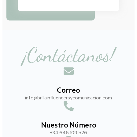
¡Contáctanos!
Correo
info@brillainfluencersycomunicacion.com​
Nuestro Número
+34 646 109 526