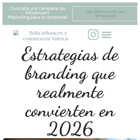
Contrata una campaña de
Más Información por
Influencers
WhatsApp
Marketing para tu empresa!
Estrategias de
branding que
realmente
convierten en
2026