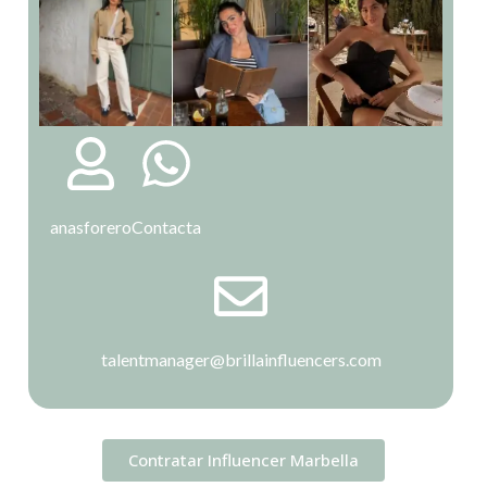
anasforero
Contacta
talentmanager@brillainfluencers.com
Contratar Influencer Marbella