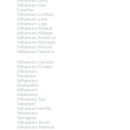
Influencers Ibiza
Influencers Islas
Canarias
Influencers La Rioja
Influencers León
Influencers Lugo
Influencers Madrid
Influencers Málaga
Influencers Mallorca
Influencers Marbella
Influencers Murcia
Influencers Navarra
Influencers Ourense
Influencers Oviedo
Influencers
Pamplona
Influencers
Pontevedra
Influencers
Salamanca
Influencers San
Sebastián
Influencers Sevilla
Influencers
Tarragona
Influencers Teruel
Influencers Valencia