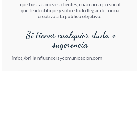
que buscas nuevos clientes, una marca personal
que te identifique y sobre todo llegar de forma
creativa a tu público objetivo.
Si tienes cualquier duda o
sugerencia
info@brillainfluencersycomunicacion.com
¿Cómo trabajamos?
Transformamos tu visión en resultados
impactantes: Colaboramos de la mano
contigo, creamos experiencias centradas
en el usuario, y ajustamos estrategias de
marketing de manera adaptativa.