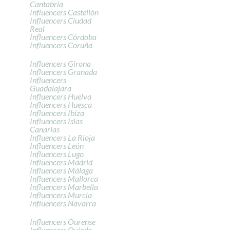
Cantabria
Influencers Castellón
Influencers Ciudad
Real
Influencers Córdoba
Influencers Coruña
Influencers Girona
Influencers Granada
Influencers
Guadalajara
Influencers Huelva
Influencers Huesca
Influencers Ibiza
Influencers Islas
Canarias
Influencers La Rioja
Influencers León
Influencers Lugo
Influencers Madrid
Influencers Málaga
Influencers Mallorca
Influencers Marbella
Influencers Murcia
Influencers Navarra
Influencers Ourense
Influencers Oviedo