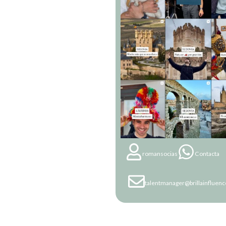
romansocias
Contacta
talentmanager@brillainfluen