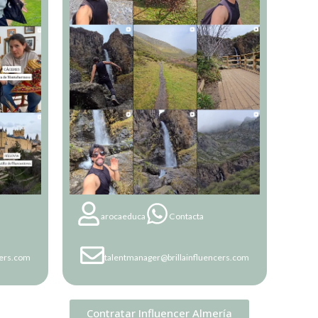
arocaeduca
Contacta
talentmanager@brillainfluencers.com
cers.com
Contratar Influencer Almería