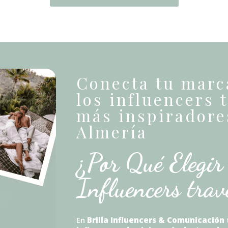
Conecta tu marc
los influencers 
más inspiradore
Almería
¿Por Qué Elegir
Influencers trav
En
Brilla Influencers & Comunicación