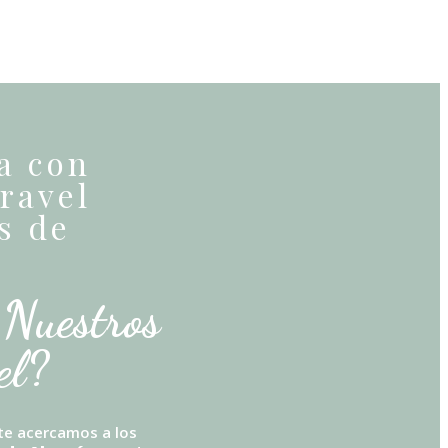
a con
travel
s de
 Nuestros
el?
te acercamos a los