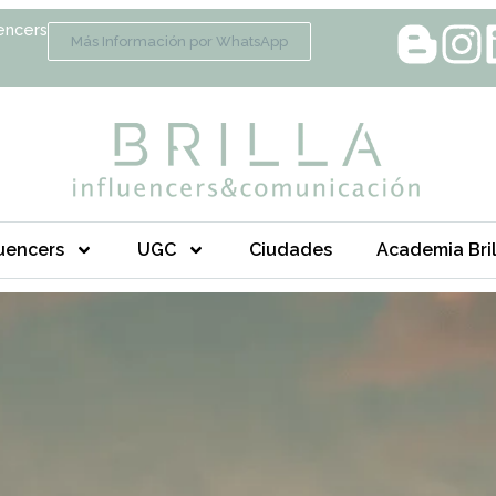
encers
Más Información por WhatsApp
luencers
UGC
Ciudades
Academia Bril