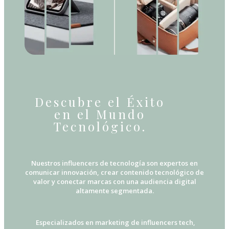
Descubre el Éxito
en el Mundo
Tecnológico.
Nuestros influencers de tecnología son expertos en
comunicar innovación, crear contenido tecnológico de
valor y conectar marcas con una audiencia digital
altamente segmentada.
Especializados en marketing de influencers tech,