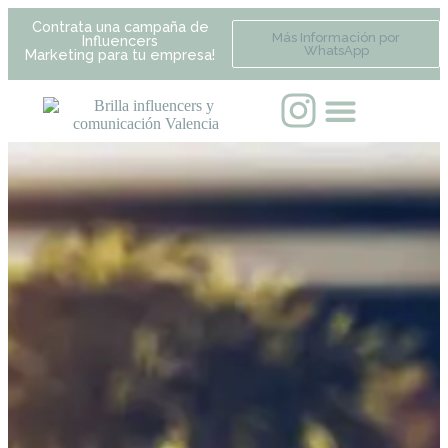
Contrata una campaña de
Más Información por
Influencers
WhatsApp
Marketing para tu empresa!