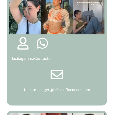
luciiagamma
Contacta
talentmanager@brillainfluencers.com