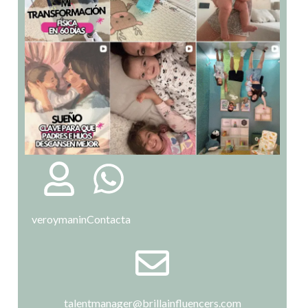
veroymanin
Contacta
talentmanager@brillainfluencers.com