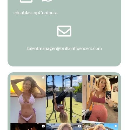
ednablascop
Contacta
talentmanager@brillainfluencers.com