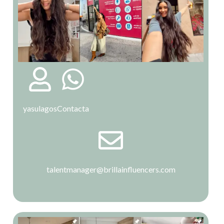
yasulagos
Contacta
talentmanager@brillainfluencers.com