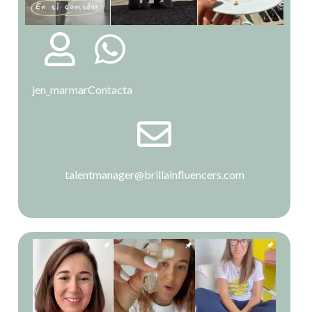
jen_marmar
Contacta
talentmanager@brillainfluencers.com