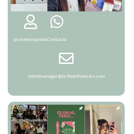
probemosjuntas
Contacta
talentmanager@brillainfluencers.com