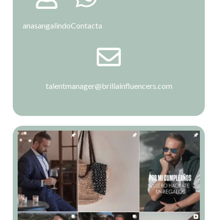
anasangalindo
Contacta
talentmanager@brillainfluencers.com