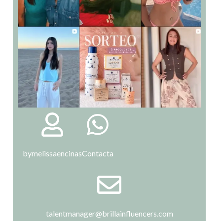
bymelissaencinas
Contacta
talentmanager@brillainfluencers.com