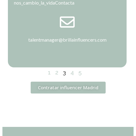
nos_cambio_la_vida
Contacta
talentmanager@brillainfluencers.com
1
2
3
4
5
Contratar influencer Madrid