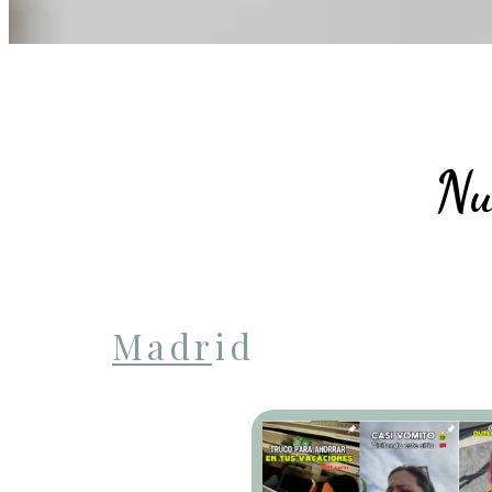
Nu
Madrid