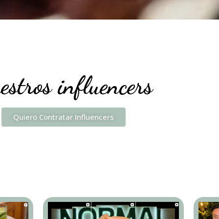
estros influencers
Quiero Contratar Influencers