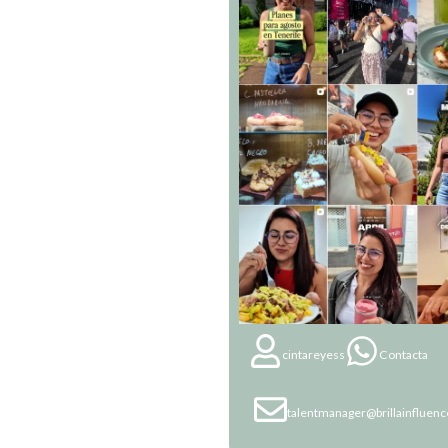
cintareyess
Contacta
talentmanager@brillainfluen