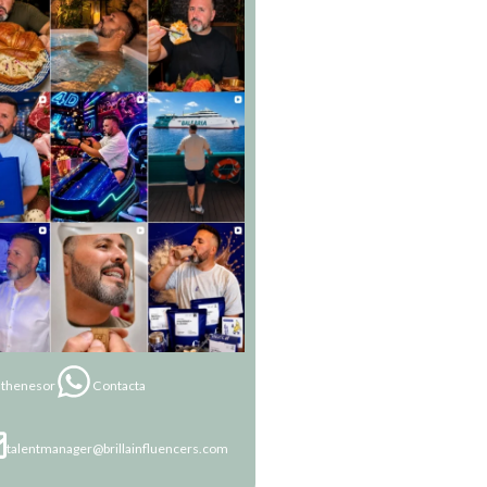
thenesor
Contacta
talentmanager@brillainfluencers.com