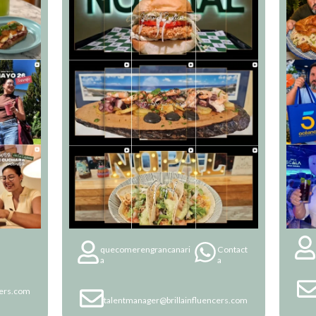
quecomerengrancanari
Contact
a
a
cers.com
talentmanager@brillainfluencers.com