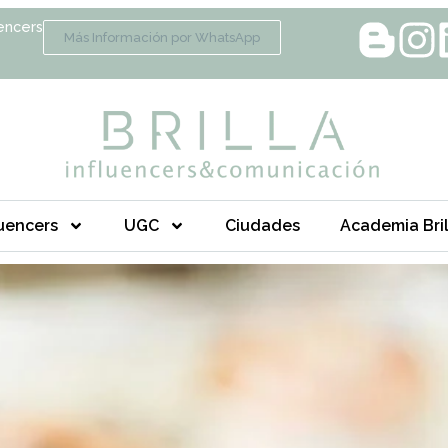
encers
Más Información por WhatsApp
luencers
UGC
Ciudades
Academia Bril