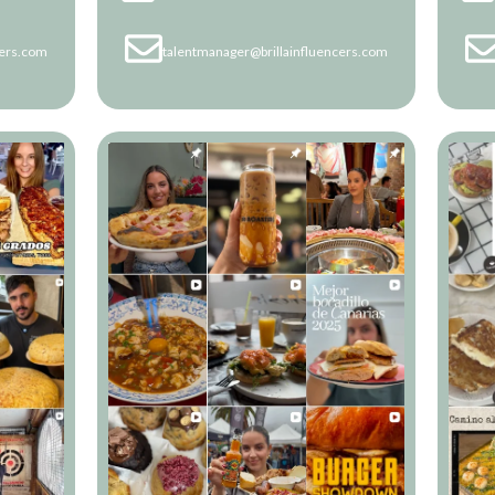
cers.com
talentmanager@brillainfluencers.com