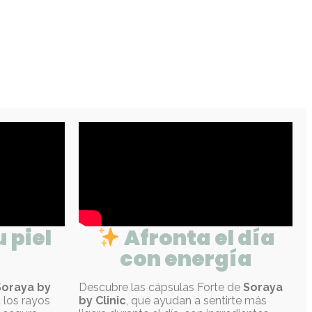
 piel
Afronta el día
con energía
Soraya by
Descubre las cápsulas Forte de
Soraya
a los rayos
by Clinic
, que ayudan a sentirte más