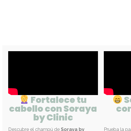
Fortalece tu
S
cabello con Soraya
co
by Clinic
Descubre el champú de
Soraya by
Prueba la pa