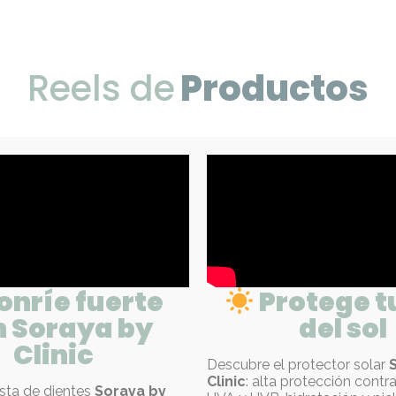
Reels de
Productos
onríe fuerte
Protege tu
n Soraya by
del sol
Clinic
Descubre el protector solar
Clinic
: alta protección contr
sta de dientes
Soraya by