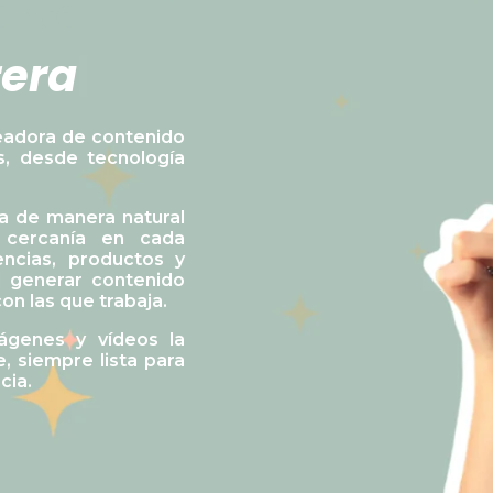
ente
r
e
r
a
|
readora de contenido
s, desde tecnología
ta de manera natural
y cercanía en cada
encias, productos y
l generar contenido
con las que trabaja.
ágenes y vídeos la
, siempre lista para
cia.