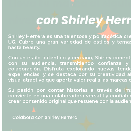
Lleva tu marca al sigui
c
o
n
S
h
i
r
l
e
y
H
e
r
nivel
Shirley Herrera es una talentosa y polifacética c
UG. Cubre una gran variedad de estilos y tema
hasta beauty.
Con un estilo auténtico y cercano, Shirley conec
con su audiencia, transmitiendo confianza 
colaboración. Disfruta explorando nuevas tend
experiencias, y se destaca por su creatividad a
visual atractivo que aporta valor real a las marcas 
Su pasión por contar historias a través de im
convierte en una colaboradora versátil y confiable
crear contenido original que resuene con la audien
Colabora con Shirley Herrera