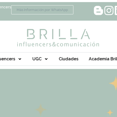
encers
Más Información por WhatsApp
luencers
UGC
Ciudades
Academia Bril