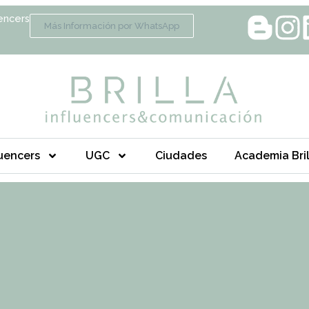
encers
Más Información por WhatsApp
luencers
UGC
Ciudades
Academia Bril