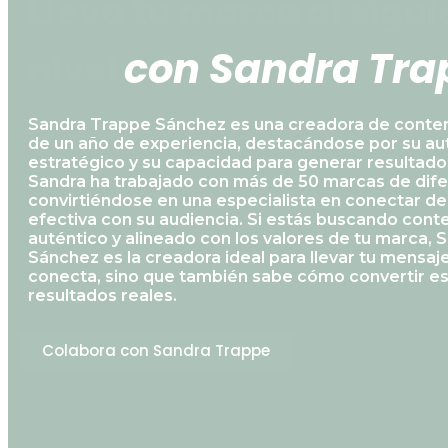
Lleva tu marca al sigui
nivel
c
o
n
S
a
n
d
r
a
T
r
a
p
p
e
Sandra Trappe Sánchez es una creadora de conte
de un año de experiencia, destacándose por su au
estratégico y su capacidad para generar resultado
Sandra ha trabajado con más de 50 marcas de dife
convirtiéndose en una especialista en conectar de
efectiva con su audiencia. Si estás buscando cont
auténtico y alineado con los valores de tu marca,
Sánchez es la creadora ideal para llevar tu mensaje
conecta, sino que también sabe cómo convertir e
resultados reales.
Colabora con Sandra Trappe