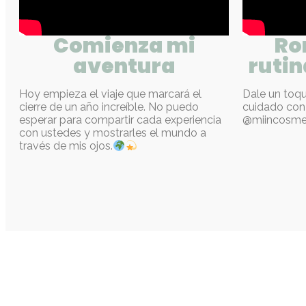
Comienza mi
Ro
aventura
rutin
Hoy empieza el viaje que marcará el
Dale un toq
cierre de un año increíble. No puedo
cuidado con
esperar para compartir cada experiencia
@miincosmet
con ustedes y mostrarles el mundo a
través de mis ojos.