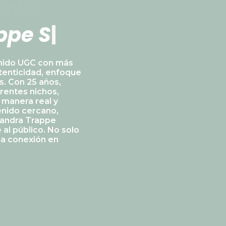
ente
S
a
n
c
h
e
z
|
nido UGC con más
tenticidad, enfoque
s. Con 25 años,
rentes nichos,
 manera real y
enido cercano,
 Sandra Trappe
 al público. No solo
sa conexión en