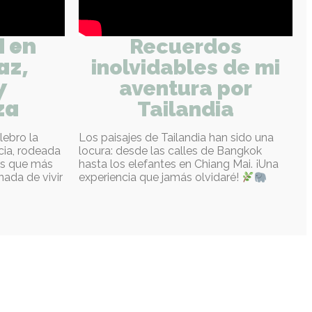
 en
Recuerdos
az,
inolvidables de mi
y
aventura por
za
Tailandia
lebro la
Los paisajes de Tailandia han sido una
cia, rodeada
locura: desde las calles de Bangkok
os que más
hasta los elefantes en Chiang Mai. ¡Una
nada de vivir
experiencia que jamás olvidaré!