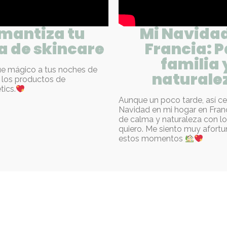
mantiza tu
Mi Navidad
a de skincare
Francia: P
familia 
ue mágico a tus noches de
naturale
 los productos de
ics.
Aunque un poco tarde, así ce
Navidad en mi hogar en Fran
de calma y naturaleza con l
quiero. Me siento muy afortu
estos momentos