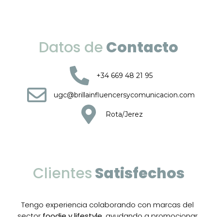
Datos de
Contacto
+34 669 48 21 95
ugc@brillainfluencersycomunicacion.com
Rota/Jerez
Clientes
Satisfechos
Tengo experiencia colaborando con marcas del
sector
foodie y lifestyle
, ayudando a promocionar
experiencias culinarias, productos locales y planes
únicos que inspiran el día a día. Mi enfoque está en
crear
contenido visual dinámico
, fresco y