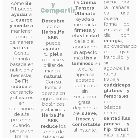
forma de
mejorar la
y mente
a
cómo
empezar el
firmeza y
mantener
Herbalife
día con
elasticidad
la energía
SKIN
energía
,
de la piel,
de manera
puede
aprovechando
aportando
natural
.
ayudar
a
el gym
un aspecto
Con su
tu
piel
a
tranquilo y
más
liso y
fórmula
relajarse y
sin
luminoso
.Su
basada en
brillar de
agobios. La
textura
nutrición y
manera
rutina
ligera se
bienestar,
natural
.
trabaja
absorbe
Be Fit
Con su
cuádriceps,
fácilmente
reduce
el
fórmula
glúteos y
sin
cansancio
basada en
femorales
sensación
y el
estrés
ingredientes
con
grasa,
en
botánicos
básicos
dejando la
situaciones
y vitaminas,
como
piel
suave,
de alta
Herbalife
sentadillas,
fresca y
presión o
SKIN
prensa y
confortable
cuando
reduce
los
hip thrust
,
al instante.
piensas en
signos de
más algún
tirar la
fatiga y el
ejercicio de
toalla.
¡Haz
estrés
en
aislamiento
que tu día
situaciones
para
a día sea
diarias o
completar
más
fácil y
cuando