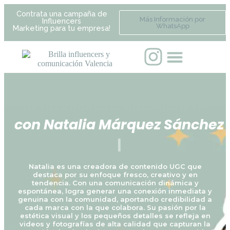
Contrata una campaña de
Más Información por
Influencers
WhatsApp
Marketing para tu empresa!
|
Lleva tu marca al siguiente nivel
Natalia es una creadora de contenido UGC que
destaca por su enfoque fresco, creativo y en
tendencia. Con una comunicación dinámica y
espontánea, logra generar una conexión inmediata y
genuina con la comunidad, aportando credibilidad a
cada marca con la que colabora. Su pasión por la
estética visual y los pequeños detalles se refleja en
videos y fotografías de alta calidad que capturan la
atención desde el primer segundo. Comprometida
con la innovación digital, Natalia busca transformar la
identidad de las empresas en contenido relevante,
atractivo y con gran impacto, garantizando resultados
únicos en cada proyecto.