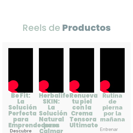
Reels de
Productos
Be Fit:
Herbalife
Renueva
Rutina
La
SKIN:
tu piel
de
Solución
La
con la
pierna
Perfecta
Solución
Crema
por la
para
Natural
Tensora
mañana
Emprendedores
para
Ultimate
Entrenar
Calmar
Descubre
pierna por
La
Crema
y
cómo
Be
la mañana
Tensora
Fit
puede
Compartir
es una
Ultimate
ayudar
a
buena
ayuda a
tu
cuerpo
Descubre