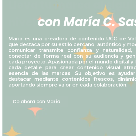
Lleva tu marca al sigui
c
o
n
M
a
r
í
a
C
.
S
a
nivel
María es una creadora de contenido UGC de Val
que destaca por su estilo cercano, auténtico y m
comunicar transmite confianza y naturalidad,
conectar de forma real con su audiencia y gene
cada proyecto. Apasionada por el mundo digital y l
cada detalle para crear contenido visual atrac
esencia de las marcas. Su objetivo es ayuda
destacar mediante contenidos frescos, dinámi
aportando siempre valor en cada colaboración.
Colabora con María