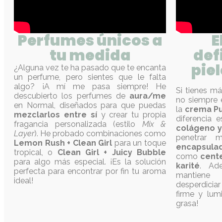
Perfumes únicos a
E
tu medida
def
pie
¿Alguna vez te ha pasado que te encanta
un perfume, pero sientes que le falta
algo? ¡A mí me pasa siempre! He
Si tienes má
descubierto los perfumes de
aura/me
no siempre e
en Normal, diseñados para que puedas
la
crema Pu
mezclarlos entre sí
y crear tu propia
diferencia 
fragancia personalizada (estilo
Mix &
colágeno y 
Layer
). He probado combinaciones como
penetrar 
Lemon Rush + Clean Girl
para un toque
encapsula
tropical, o
Clean Girl + Juicy Bubble
como
cente
para algo más especial. ¡Es la solución
karité
. Ad
perfecta para encontrar por fin tu aroma
mantiene
ideal!
desperdiciar
firme y lum
grasa!