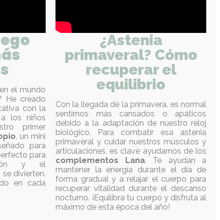
uego
¿Astenia
más
primaveral? Cómo
s
recuperar el
equilibrio
oren el mundo
? He creado
Con la llegada de la primavera, es normal
ativa con la
sentirnos más cansados o apáticos
a los niños
debido a la adaptación de nuestro reloj
tro primer
biológico. Para combatir esa astenia
opio
, un mini
primaveral y cuidar nuestros músculos y
iseñado para
articulaciones, es clave ayudarnos de los
perfecto para
complementos Lana
. Te ayudan a
ción y el
mantener la energía durante el día de
se divierten.
forma gradual y a relajar el cuerpo para
ido en cada
recuperar vitalidad durante el descanso
nocturno. ¡Equilibra tu cuerpo y disfruta al
máximo de esta época del año!