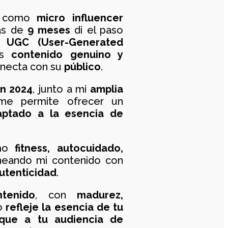
a como
micro influencer
ás de
9 meses
di el paso
o UGC (User-Generated
as
contenido genuino y
necta con su
público
.
en 2024
, junto a mi
amplia
me permite ofrecer un
aptado a la esencia de
omo
fitness, autocuidado,
ineando mi contenido con
utenticidad
.
tenido
, con
madurez,
o
refleje la esencia de tu
que a tu audiencia de