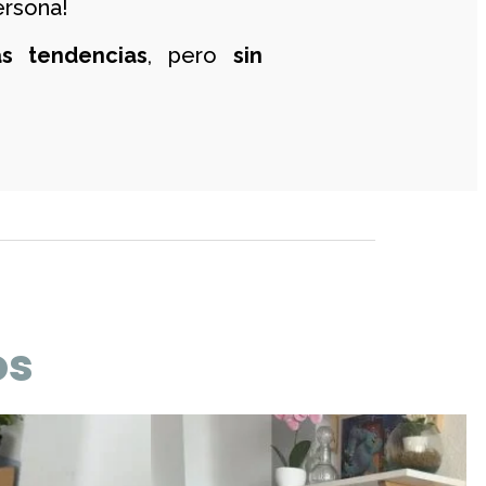
persona!
s tendencias
, pero
sin
os