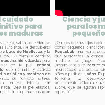
l cuidado
Ciencia y j
initivo para
para los 
les maduras
pequeño
s de 40, sabrás que hidratar
¿Quieres que tus hijos expl
s suficiente. He descubierto
como pequeños científicos
re Luxe de Nobilezza
, y la
PequeLab
, una marca educ
es real. Su fórmula contiene
que acercamos la ciencia 
elastina hidrolizados
para
mediante el juego. Nues
mejor en la piel,
retinol
lanzamiento es el
PequeSc
do
que no irrita, y activos
microscopio de bolsillo d
lla asiática y manteca de
niños a partir de
4 años
. Es 
emás, su formato
airless
fomentar la observa
 la crema intacta sin
pensamiento crítico mientras 
 nada. ¡Deja la piel elástica,
¡Corre, que se agotan ráp
inosa sin ninguna sensación
reposición!