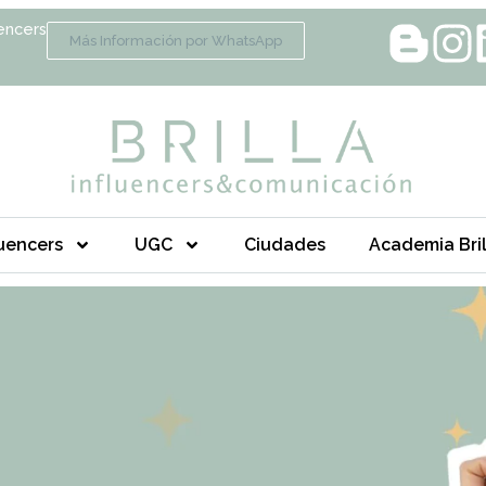
encers
Más Información por WhatsApp
luencers
UGC
Ciudades
Academia Bril