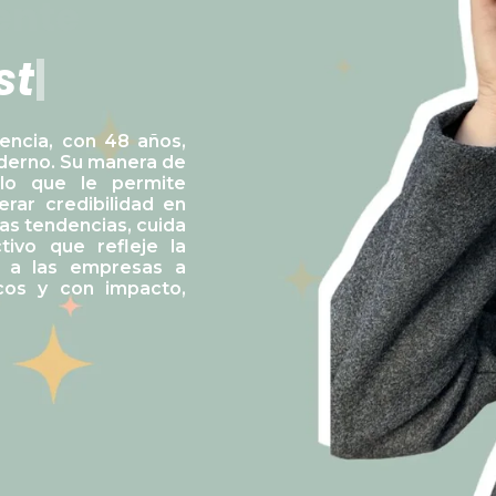
ente
s
t
r
e
|
encia, con 48 años,
oderno. Su manera de
 lo que le permite
rar credibilidad en
as tendencias, cuida
tivo que refleje la
r a las empresas a
cos y con impacto,