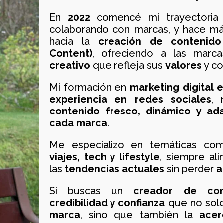
En
2022
comencé mi trayectori
colaborando con marcas, y hace m
hacia la
creación de contenid
Content)
, ofreciendo a las marc
creativo
que refleja sus
valores
y co
Mi formación en
marketing digital 
experiencia en redes sociales
, 
contenido fresco, dinámico y ad
cada marca
.
Me especializo en temáticas c
viajes, tech y lifestyle
, siempre al
las
tendencias actuales
sin perder
a
Si buscas un
creador de con
credibilidad y confianza
que no sol
marca
, sino que también la
acer