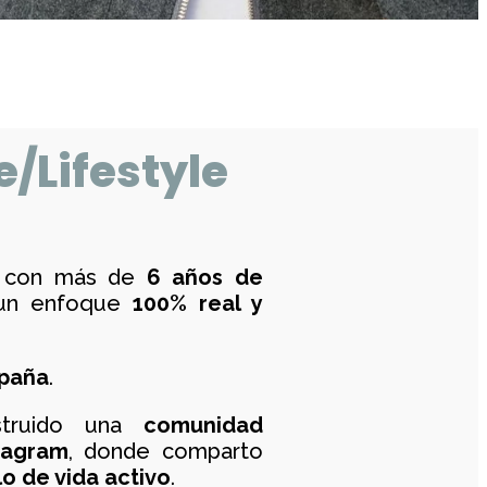
e/Lifestyle
con más de
6 años de
un enfoque
100% real y
spaña
.
struido una
comunidad
tagram
, donde comparto
lo de vida activo
.