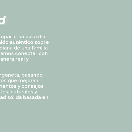
ente
d
e
5
|
partir su día a día
ido auténtico sobre
tidiana de una familia
scamos conectar con
anera real y
urgoneta, pasando
tos que mejoran
mentos y consejos
es, naturales y
dad sólida basada en