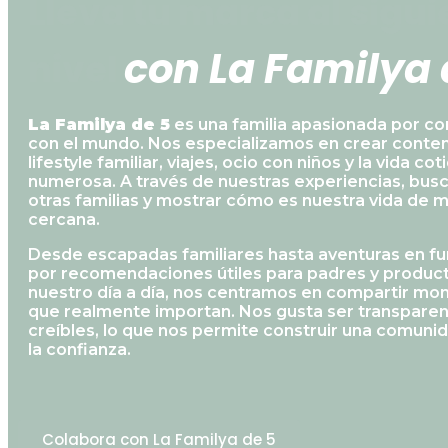
Lleva tu marca al sigui
c
o
n
L
a
F
a
m
i
l
y
a
nivel
La Familya de 5
es una familia apasionada por com
con el mundo. Nos especializamos en crear conten
lifestyle familiar, viajes, ocio con niños y la vida co
numerosa. A través de nuestras experiencias, bu
otras familias y mostrar cómo es nuestra vida de m
cercana.
Desde escapadas familiares hasta aventuras en f
por recomendaciones útiles para padres y produc
nuestro día a día, nos centramos en compartir mo
que realmente importan. Nos gusta ser transparent
creíbles, lo que nos permite construir una comuni
la confianza.
Colabora con La Familya de 5