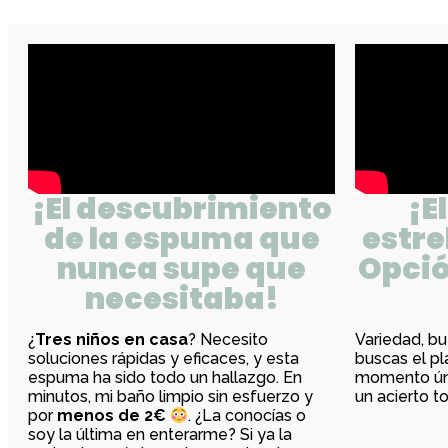
¡El descubrimiento
¡E
de la espuma que
estre
nunca supe que
Opció
necesitaba!
¿
Tres niños en casa
? Necesito
Variedad, bu
soluciones rápidas y eficaces, y esta
buscas el pl
espuma ha sido todo un hallazgo. En
momento úni
minutos, mi baño limpio sin esfuerzo y
un acierto to
por
menos de 2€
. ¿La conocías o
soy la última en enterarme? Si ya la