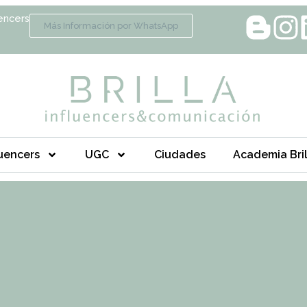
encers
Más Información por WhatsApp
luencers
UGC
Ciudades
Academia Bril