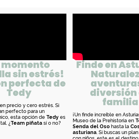
l momento
Finde en Ast
lla sin estrés!
Naturalez
n perfecta de
aventura
Tedy
diversión
familia
en precio y cero estrés. Si
an perfecto para un
¡Un finde increíble en Asturi
co, esta opción de
Tedy
es
Museo de la Prehistoria en
T
tal. ¿
Team piñata
sí o no?
Senda del Oso
hasta la
Co
asturiana
. Si buscas un pla
con niños, este es el destino.