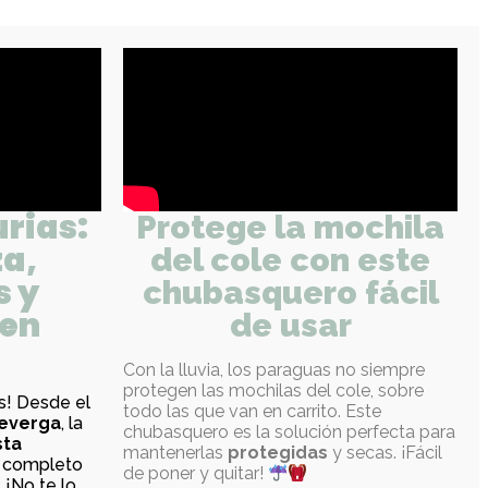
urias:
Protege la mochila
a,
del cole con este
s y
chubasquero fácil
 en
de usar
Con la lluvia, los paraguas no siempre
protegen las mochilas del cole, sobre
as! Desde el
todo las que van en carrito. Este
everga
, la
chubasquero es la solución perfecta para
sta
mantenerlas
protegidas
y secas. ¡Fácil
n completo
de poner y quitar!
 ¡No te lo