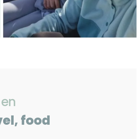
 en
vel, food