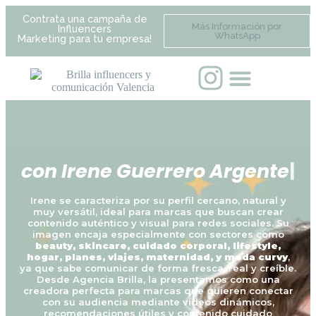
Contrata una campaña de
Más Información por
Influencers
WhatsApp
Marketing para tu empresa!
Lleva tu marca al siguiente nivel
c
o
n
I
r
e
n
e
G
u
e
r
r
e
r
o
A
r
g
e
n
t
e
|
Irene se caracteriza por su perfil cercano, natural y
muy versátil, ideal para marcas que buscan crear
contenido auténtico y visual para redes sociales. Su
imagen encaja especialmente con sectores como
beauty, skincare, cuidado corporal, lifestyle,
hogar, planes, viajes, maternidad, y moda curvy
,
ya que sabe comunicar de forma fresca, real y creíble.
Desde Agencia Brilla, la presentamos como una
creadora perfecta para marcas que quieren conectar
con su audiencia mediante vídeos dinámicos,
recomendaciones útiles y contenido cuidado