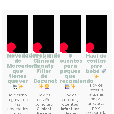
Novedades
Probando
5
Haul de
de
Clinical
cuentos
cositas
Mercadona
Beauty
para
para
que
Filler
peques
bebé
tienes
de
que
que ver
Cocunat
recomiendo
Hoy os
enseño
algunas
Te enseño
Hoy os
Hoy os
compras
algunas de
enseño
enseño
5
preciosas
las
cómo uso
cuentos
para
novedades
Clinical
infantiles
preparar la
más
Beauty
ideales