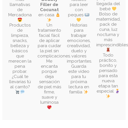
llegada del
llamativas
Filler de
para leer
bebé
de
Cocunat
con
Bolso de
Mercadona
en casa
peques
maternidad,
pack de
Productos
Un
Historias
cuna, luz
de
tratamiento
para
nocturna y
limpieza,
facial fácil
trabajar
más
snacks,
de aplicar
emociones,
imprescindibles
belleza y
para cuidar
creatividad,
básicos
la piel sin
duelo y
Todo
que
complicaciones.
valores
práctico,
merecen la
Me
importantes.
bonito y
pena
encanta
Guarda
pensado
probar.
porque
este vídeo
para esta
¿Cuál te
deja
para tu
nueva
llevarías tú
sensación
próxima
etapa tan
al carrito?
de piel más
lectura en
especial
firme,
familia
suave y
luminosa