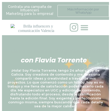
Contrata una campaña de
Más Información por
Influencers
WhatsApp
Marketing para tu empresa!
Lleva tu marca al siguiente nivel
c
o
n
F
l
a
v
i
a
T
o
r
r
e
n
t
e
|
¡Hola! Soy Flavia Torrente, tengo 24 años y soy de
Galicia. Soy creadora de contenido y me apasiona
compartir ideas y creatividad a través de mis
proyectos. Lo que comenzó como un hobby, hoy es mi
trabajo y me llena de satisfacción poder hacerlo cada
día. Me especializo en UGC y edición de contenido,
disfrutando todo el proceso, desde la planificación
hasta la edición final. Soy exigente y perfeccionista
conmigo misma, siempre buscando que cada detalle
sea de la mejor calidad.