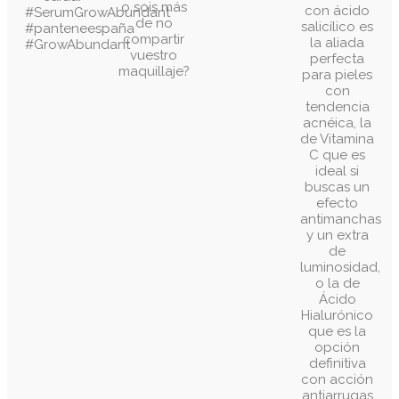
o sois más
con ácido
#SerumGrowAbundant
de no
salicílico es
#panteneespaña
compartir
la aliada
#GrowAbundant
vuestro
perfecta
maquillaje?
para pieles
con
tendencia
acnéica, la
de Vitamina
C que es
ideal si
buscas un
efecto
antimanchas
y un extra
de
luminosidad,
o la de
Ácido
Hialurónico
que es la
opción
definitiva
con acción
antiarrugas