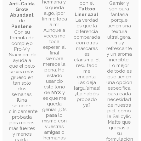
hermana y,
con el
Garnier y
Anti-Caída
si queda
Tattoo
son pura
Grow
algo, ¡por
Liner azul
.
fantasía
Abundant
fin me toca
La verdad
porque
de
a mí!
es que la
tienen una
Pantene
.
Aunque a
diferencia
textura
Con su
veces me
comparada
ultraligera,
fórmula de
toca
con otras
muy
complejo
esperar, al
máscaras
refrescante
Pro-V y
final
es
y un aroma
Niacinamida,
siempre
clarísima. El
increíble.
ayuda a
merece la
resultado
Lo mejor
que el pelo
pena. He
me
de todo es
se vea más
estado
encanta,
que tienen
grueso en
usando
¡las deja
una opción
tan solo
este tono
larguísimas!
específica
dos
de
NYX
y
¿La habéis
para cada
semanas.
es que me
probado
necesidad
¡Una
queda
ya?
de nuestra
solución
genial. ¿Os
piel, como
clínicamente
pasa lo
la Salicylic
probada
mismo con
Matte que
para raíces
vuestras
gracias a
más fuertes
amigas o
su
y menos
hermanas
formulación
caída!