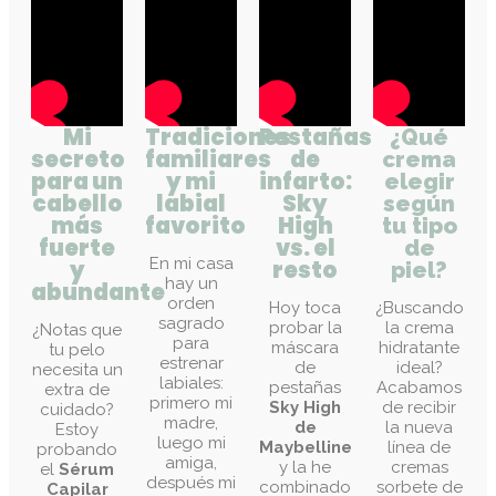
Mi
Tradiciones
Pestañas
¿Qué
secreto
familiares
de
crema
para un
y mi
infarto:
elegir
cabello
labial
Sky
según
más
favorito
High
tu tipo
fuerte
vs. el
de
En mi casa
y
resto
piel?
hay un
abundante
orden
Hoy toca
¿Buscando
sagrado
probar la
la crema
¿Notas que
para
máscara
hidratante
tu pelo
estrenar
de
ideal?
necesita un
labiales:
pestañas
Acabamos
extra de
primero mi
Sky High
de recibir
cuidado?
madre,
de
la nueva
Estoy
luego mi
Maybelline
línea de
probando
amiga,
y la he
cremas
el
Sérum
después mi
combinado
sorbete de
Capilar