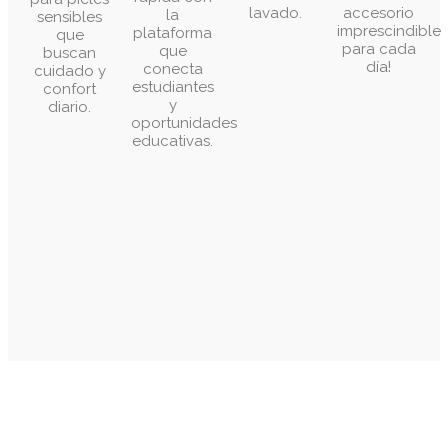
natural en
necesitas.
fácil y
Perfecta
cada
¡Tu
rápida con
para pieles
lavado.
accesorio
la
sensibles
imprescindible
plataforma
que
para cada
que
buscan
día!
conecta
cuidado y
estudiantes
confort
y
diario.
oportunidades
educativas.