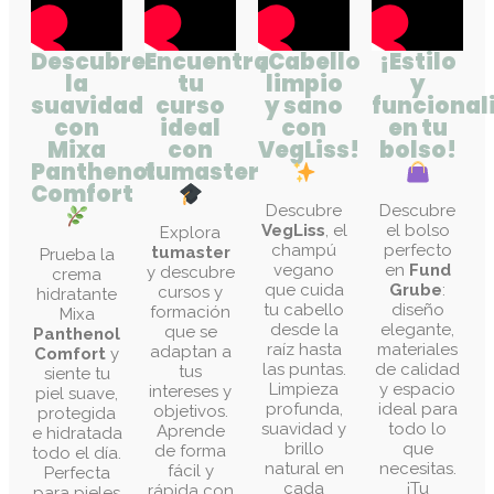
Descubre
Encuentra
¡Cabello
¡Estilo
la
tu
limpio
y
suavidad
curso
y sano
funcional
con
ideal
con
en tu
Mixa
con
VegLiss!
bolso!
Panthenol
tumaster
Comfort
Descubre
Descubre
VegLiss
, el
el bolso
Explora
champú
perfecto
tumaster
Prueba la
vegano
en
Fund
y descubre
crema
que cuida
Grube
:
cursos y
hidratante
tu cabello
diseño
formación
Mixa
desde la
elegante,
que se
Panthenol
raíz hasta
materiales
adaptan a
Comfort
y
las puntas.
de calidad
tus
siente tu
Limpieza
y espacio
intereses y
piel suave,
profunda,
ideal para
objetivos.
protegida
suavidad y
todo lo
Aprende
e hidratada
brillo
que
de forma
todo el día.