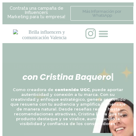
Contrata una campaña de
Más Información por
Influencers
WhatsApp
Marketing para tu empresa!
Lleva tu marca al siguiente nivel
c
o
n
C
r
i
s
t
i
n
a
B
a
q
u
e
r
o
|
Como creadora de
contenido UGC
, puede aportar
autenticidad y conexión a tu marca. Con su
creatividad y enfoque estratégico, genera contenido
que resuena con tu audiencia y amplifica tu mensaje
de manera natural. Desde reseñas reales hasta
recomendaciones atractivas, Cristina logra que tu
producto destaque y se viralice, aumentando la
visibilidad y confianza de los consumidores.