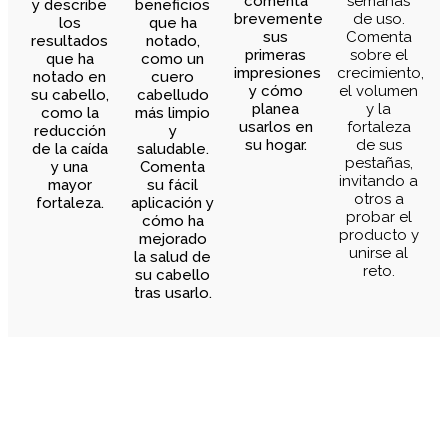
comenta
semanas
y describe
beneficios
brevemente
de uso.
los
que ha
sus
Comenta
resultados
notado,
primeras
sobre el
que ha
como un
impresiones
crecimiento,
notado en
cuero
y cómo
el volumen
su cabello,
cabelludo
planea
y la
como la
más limpio
usarlos en
fortaleza
reducción
y
su hogar.
de sus
de la caída
saludable.
pestañas,
y una
Comenta
invitando a
mayor
su fácil
otros a
fortaleza.
aplicación y
probar el
cómo ha
producto y
mejorado
unirse al
la salud de
reto.
su cabello
tras usarlo.