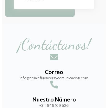
¡Contáctanos!
Correo
info@brillainfluencersycomunicacion.com​
Nuestro Número
+34 646 109 526