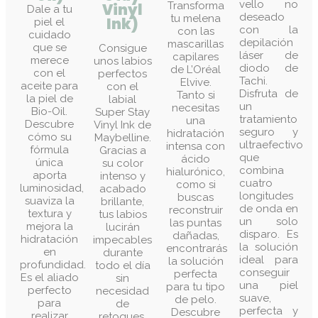
vello no
Transforma
Vinyl
Dale a tu
deseado
tu melena
Ink)
piel el
con la
con las
cuidado
depilación
mascarillas
que se
Consigue
láser de
capilares
merece
unos labios
diodo de
de L’Oréal
con el
perfectos
Tachi.
Elvive.
aceite para
con el
Disfruta de
Tanto si
la piel de
labial
un
necesitas
Bio-Oil.
Super Stay
tratamiento
una
Descubre
Vinyl Ink de
seguro y
hidratación
cómo su
Maybelline.
ultraefectivo
intensa con
fórmula
Gracias a
que
ácido
única
su color
combina
hialurónico,
aporta
intenso y
cuatro
como si
luminosidad,
acabado
longitudes
buscas
suaviza la
brillante,
de onda en
reconstruir
textura y
tus labios
un solo
las puntas
mejora la
lucirán
disparo. Es
dañadas,
hidratación
impecables
la solución
encontrarás
en
durante
ideal para
la solución
profundidad.
todo el día
conseguir
perfecta
Es el aliado
sin
una piel
para tu tipo
perfecto
necesidad
suave,
de pelo.
para
de
perfecta y
Descubre
realizar
retoques.