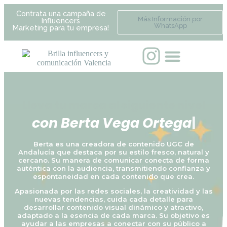
Contrata una campaña de
Más Información por
Influencers
WhatsApp
Marketing para tu empresa!
Lleva tu marca al siguiente nivel
c
o
n
B
e
r
t
a
V
e
g
a
O
r
t
e
g
a
|
Berta es una creadora de contenido UGC de
Andalucía que destaca por su estilo fresco, natural y
cercano. Su manera de comunicar conecta de forma
auténtica con la audiencia, transmitiendo confianza y
espontaneidad en cada contenido que crea.
Apasionada por las redes sociales, la creatividad y las
nuevas tendencias, cuida cada detalle para
desarrollar contenido visual dinámico y atractivo,
adaptado a la esencia de cada marca. Su objetivo es
ayudar a las empresas a conectar con su público a