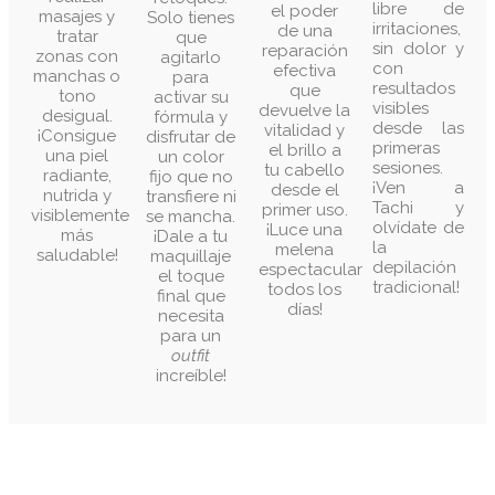
libre de
el poder
masajes y
Solo tienes
irritaciones,
de una
tratar
que
sin dolor y
reparación
zonas con
agitarlo
con
efectiva
manchas o
para
resultados
que
tono
activar su
visibles
devuelve la
desigual.
fórmula y
desde las
vitalidad y
¡Consigue
disfrutar de
primeras
el brillo a
una piel
un color
sesiones.
tu cabello
radiante,
fijo que no
¡Ven a
desde el
nutrida y
transfiere ni
Tachi y
primer uso.
visiblemente
se mancha.
olvídate de
¡Luce una
más
¡Dale a tu
la
melena
saludable!
maquillaje
depilación
espectacular
el toque
tradicional!
todos los
final que
días!
necesita
para un
outfit
increíble!