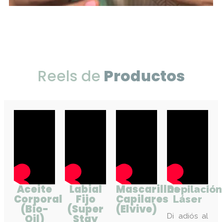
Reels de
Productos
Aceite
Labial
Mascarillas
Depilación
Corporal
Fijo
Capilares
Láser
(Bio-
(Super
(Elvive)
Di adiós al
Oil)
Stay