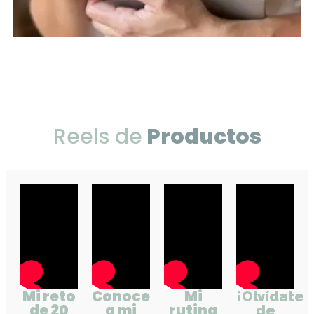
Reels de
Productos
Mi reto
Conoce
Mi
¡Olvídate
de 20
a mi
rutina
de