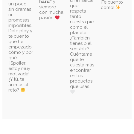
una marca
hard”
y
¡Te cuento
un poco
que
siempre
cómo!
sin dramas
respeta
con mucha
ni
tanto
pasión
promesas
nuestra piel
imposibles.
como el
Dale play y
planeta.
te cuento
¿También
qué he
tienes piel
empezado,
sensible?
cómo y por
Cuéntame
qué.
qué te
¡Spoiler:
cuesta más
estoy muy
encontrar
motivada!
en los
¿Y tú, te
productos
animas al
que usas.
reto?