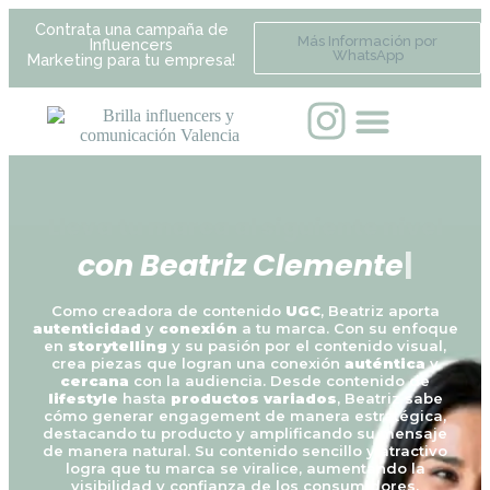
Contrata una campaña de
Más Información por
Influencers
WhatsApp
Marketing para tu empresa!
Lleva tu marca al siguiente nivel
c
o
n
B
e
a
t
r
i
z
C
l
e
m
e
n
t
e
|
Como creadora de contenido
UGC
, Beatriz aporta
autenticidad
y
conexión
a tu marca. Con su enfoque
en
storytelling
y su pasión por el contenido visual,
crea piezas que logran una conexión
auténtica
y
cercana
con la audiencia. Desde contenido de
lifestyle
hasta
productos variados
, Beatriz sabe
cómo generar engagement de manera estratégica,
destacando tu producto y amplificando su mensaje
de manera natural. Su contenido sencillo y atractivo
logra que tu marca se viralice, aumentando la
visibilidad y confianza de los consumidores.