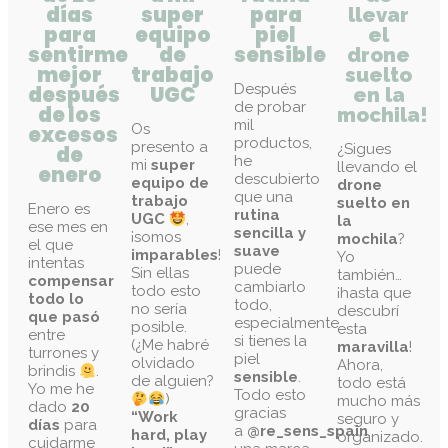
días
super
para
llevar
para
equipo
piel
el
sentirme
de
sensible
drone
mejor
trabajo
suelto
Después
después
UGC
en la
de probar
de los
mochila!
mil
Os
excesos
productos,
presento a
¿Sigues
de
he
mi
super
llevando el
enero
descubierto
equipo de
drone
que una
trabajo
suelto en
Enero es
rutina
UGC
,
la
ese mes en
sencilla y
¡somos
mochila
?
el que
suave
imparables
!
Yo
intentas
puede
Sin ellas
también…
compensar
cambiarlo
todo esto
¡hasta que
todo lo
todo,
no sería
descubrí
que pasó
especialmente
posible.
esta
entre
si tienes la
(¿Me habré
maravilla
!
turrones y
piel
olvidado
Ahora,
brindis
.
sensible
.
de alguien?
todo está
Yo me he
Todo esto
)
mucho más
dado
20
gracias
“Work
seguro y
días
para
a
@re_sens_spain
,
hard, play
organizado.
cuidarme