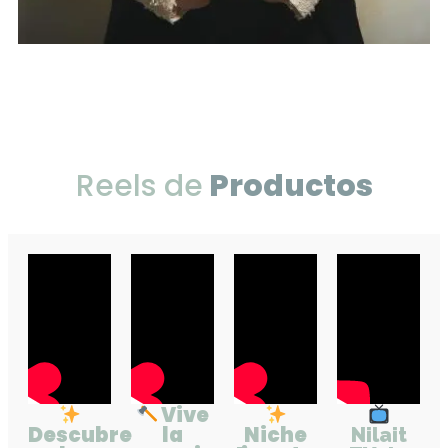
Reels de
Productos
Vive
Descubre
la
Niche
Nilait