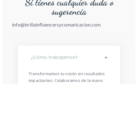
Si tienes cualquier duda o
sugerencia
info@brillainfluencersycomunicacion.com
¿Cómo trabajamos?
Transformamos tu visión en resultados
impactantes: Colaboramos de la mano
contigo, creamos experiencias centradas
en el usuario, y ajustamos estrategias de
marketing de manera adaptativa.
Valoramos la transparencia y
comunicación continua,
comprometiéndonos con la mejora
constante y resultados medibles. En Brilla
comunicación, somos tu socio estratégico