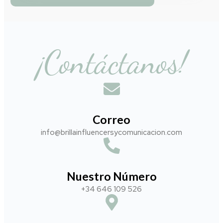
¡Contáctanos!
Correo
info@brillainfluencersycomunicacion.com​
Nuestro Número
+34 646 109 526