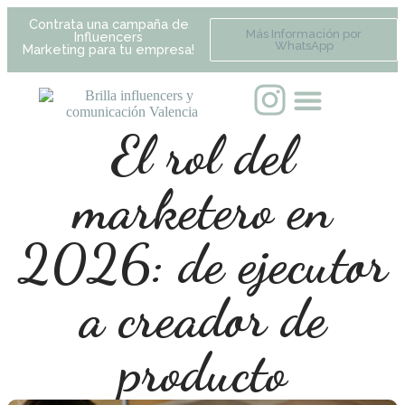
Contrata una campaña de
Más Información por
Influencers
WhatsApp
Marketing para tu empresa!
El rol del
marketero en
2026: de ejecutor
a creador de
producto