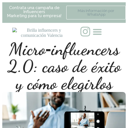
Contrata una campaña de
Más Información por
Influencers
WhatsApp
Marketing para tu empresa!
Micro‑influencers
2.0: caso de éxito
y cómo elegirlos