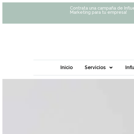
Contrata una campaña de Influ
Marketing para tu empresa!
Inicio
Servicios
Inf