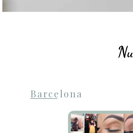
Nu
Barcelona