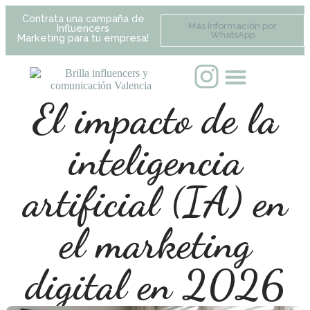
Contrata una campaña de
Más Información por
Influencers
WhatsApp
Marketing para tu empresa!
El impacto de la
inteligencia
artificial (IA) en
el marketing
digital en 2026