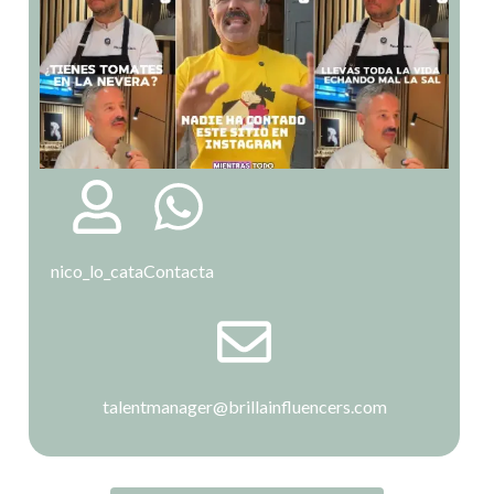
nico_lo_cata
Contacta
talentmanager@brillainfluencers.com