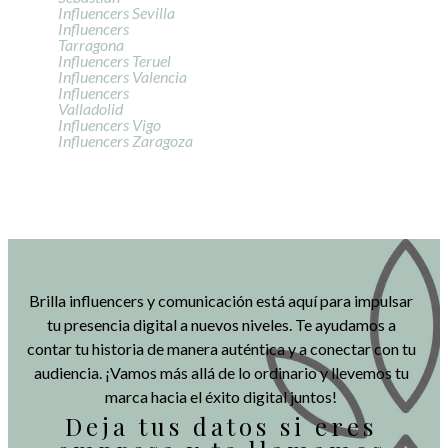
Influencers Sevilla
Influencers
Tarragona
Influencers Teruel
Influencers Valencia
Influencers
Valladolid
Influencers Vigo
Influencers Zaragoza
Brilla influencers y comunicación está aquí para impulsar
tu presencia digital a nuevos niveles. Te ayudamos a
contar tu historia de manera auténtica y a conectar con tu
audiencia. ¡Vamos más allá de lo ordinario y llevemos tu
marca hacia el éxito digital juntos!
Deja tus datos si eres