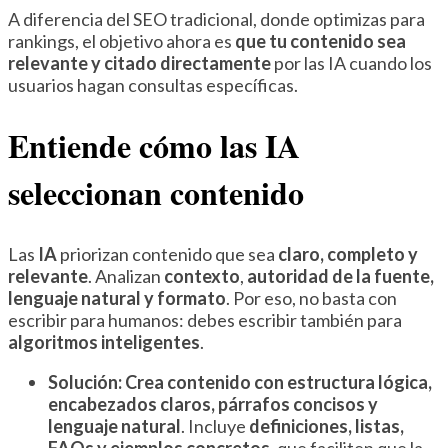
A diferencia del SEO tradicional, donde optimizas para
rankings, el objetivo ahora es
que tu contenido sea
relevante y citado directamente
por las IA cuando los
usuarios hagan consultas específicas.
Entiende cómo las IA
seleccionan contenido
Las
IA
priorizan contenido que sea
claro, completo y
relevante
. Analizan
contexto
,
autoridad de la fuente,
lenguaje natural y formato
. Por eso, no basta con
escribir para humanos: debes escribir también para
algoritmos inteligentes
.
Solución:
Crea contenido con estructura lógica,
encabezados claros, párrafos concisos y
lenguaje natural
. Incluye
definiciones, listas,
FAQs y ejemplos concretos
, que faciliten que la