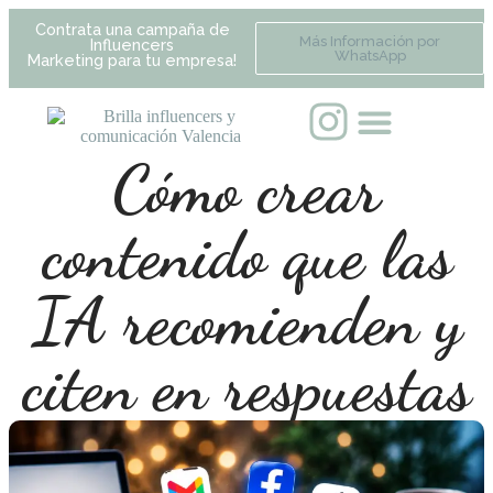
Contrata una campaña de
Más Información por
Influencers
WhatsApp
Marketing para tu empresa!
Cómo crear
contenido que las
IA recomienden y
citen en respuestas