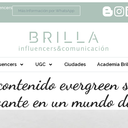
encers
Más Información por WhatsApp
luencers
UGC
Ciudades
Academia Bril
contenido evergreen 
vante en un mundo 