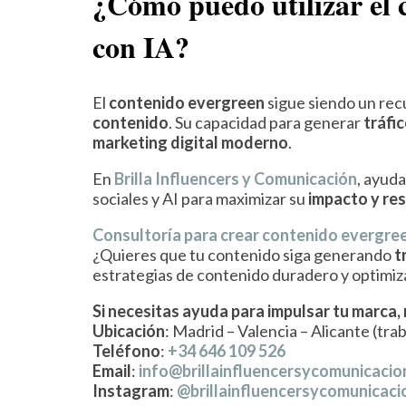
¿Cómo puedo utilizar el 
con IA?
El
contenido evergreen
sigue siendo un rec
contenido
. Su capacidad para generar
tráfi
marketing digital moderno
.
En
Brilla Influencers y Comunicación
, ayud
sociales y AI para maximizar su
impacto y re
Consultoría para crear contenido evergreen
¿Quieres que tu contenido siga generando
t
estrategias de contenido duradero y optimiz
Si necesitas ayuda para impulsar tu marca,
Ubicación
: Madrid – Valencia – Alicante (tr
Teléfono
:
+34 646 109 526
Email
:
info@brillainfluencersycomunicaci
Instagram
:
@brillainfluencersycomunicaci