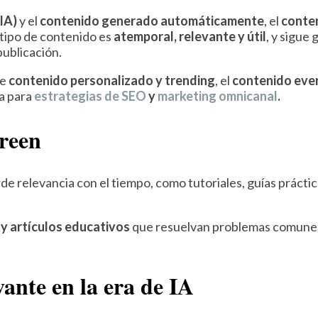
(IA)
y el
contenido generado automáticamente
, el
conte
 tipo de contenido es
atemporal, relevante y útil
, y sigue
ublicación.
te
contenido personalizado y trending
, el
contenido eve
da para
estrategias de SEO
y
marketing omnicanal
.
green
de relevancia con el tiempo, como tutoriales, guías prácti
s y artículos educativos
que resuelvan problemas comunes 
vante en la era de IA